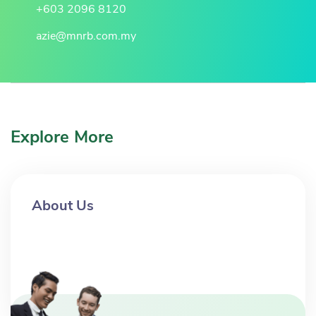
+603 2096 8120
azie@mnrb.com.my
Explore More
About Us