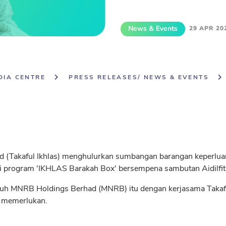
News & Events
29 APR 20
DIA CENTRE
PRESS RELEASES/ NEWS & EVENTS
ad (Takaful Ikhlas) menghulurkan sumbangan barangan keperluan
 program 'IKHLAS Barakah Box' bersempena sambutan Aidilfitri 
nuh MNRB Holdings Berhad (MNRB) itu dengan kerjasama Takaful
n memerlukan.