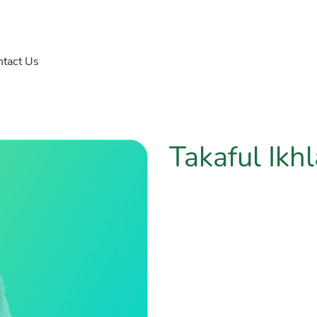
tact Us
Takaful Ikh