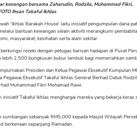
 kenangan bersama Zaharudin, Rodzila, Muhammad Fikri,
OTO Ihsan Takaful Ikhlas
bawah 'Ikhlas Barakah House' iaitu inisiatif pengumpulan dana p
elalui bantuan kewangan selain aktiviti merangkumi pembabit
mi, masyarakat, kesihatan serta alam sekitar.
urut berkongsi rezeki dengan petugas barisan hadapan di Pusat P
an lebih 2,500 bungkusan bubur lambuk bagi memeriahkan sam
mpurnakan Presiden dan Ketua Pegawai Eksekutif Kumpulan 
a Pegawai Eksekutif Takaful Ikhlas General Berhad Datuk Rodzi
 Berhad Muhammad Fikri Mohamad Rawi.
h inisiatif Takaful Ikhlas menghargai mereka yang bekerja keras 
kan sumbangan sebanyak RM5,000 kepada Masjid Wilayah Pers
id berkenaan sepanjang Ramadan.